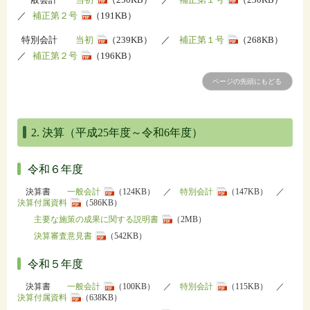
／
補正第２号
（191KB）
特別会計
当初
（239KB） ／
補正第１号
（268KB）
／
補正第２号
（196KB）
ページの先頭にもどる
2. 決算（平成25年度～令和6年度）
令和６年度
決算書
一般会計
（124KB） ／
特別会計
（147KB） ／
決算付属資料
（586KB）
主要な施策の成果に関する説明書
（2MB）
決算審査意見書
（542KB）
令和５年度
決算書
一般会計
（100KB） ／
特別会計
（115KB） ／
決算付属資料
（638KB）